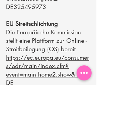
DE325495973
EU Streitschlichtung
Die Europäische Kommission
stellt eine Plattform zur Online -
Streitbeilegung (OS) bereit
https://ec.europa.eu/consumer
s/odr/main/index.cfm?
event=main.home2.show&lng=
DE
Verbraucherstreitbeilegung/Uni
versalschlichtungsstelle
Wir sind nicht bereit oder
verpflichtet, an
Streitbeilegungsverfahren vor